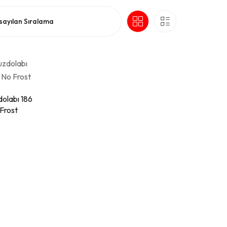
yat Alınız.
olabı 186
Frost