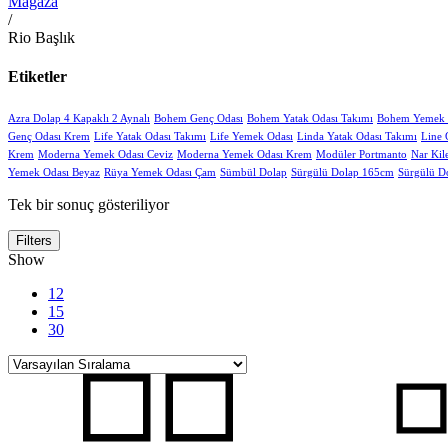
Mağaza
/
Rio Başlık
Etiketler
Azra Dolap 4 Kapaklı 2 Aynalı
Bohem Genç Odası
Bohem Yatak Odası Takımı
Bohem Yemek 
Genç Odası Krem
Life Yatak Odası Takımı
Life Yemek Odası
Linda Yatak Odası Takımı
Line 
Krem
Moderna Yemek Odası Ceviz
Moderna Yemek Odası Krem
Modüler Portmanto
Nar Kil
Yemek Odası Beyaz
Rüya Yemek Odası Çam
Sümbül Dolap
Sürgülü Dolap 165cm
Sürgülü D
Tek bir sonuç gösteriliyor
Filters
Show
12
15
30