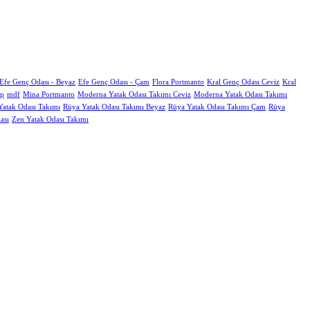
Efe Genç Odası - Beyaz
Efe Genç Odası - Çam
Flora Portmanto
Kral Genç Odası Ceviz
Kral
ap
mdf
Mina Portmanto
Moderna Yatak Odası Takımı Ceviz
Moderna Yatak Odası Takımı
Yatak Odası Takımı
Rüya Yatak Odası Takımı Beyaz
Rüya Yatak Odası Takımı Çam
Rüya
ası
Zen Yatak Odası Takımı