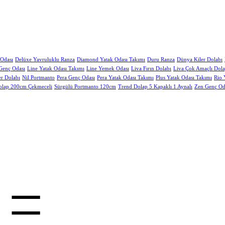
Odası
Delüxe Yavruluklu Ranza
Diamond Yatak Odası Takımı
Duru Ranza
Dünya Kiler Dolabı
Genç Odası
Line Yatak Odası Takımı
Line Yemek Odası
Liva Fırın Dolabı
Liva Çok Amaçlı Dol
er Dolabı
Nil Portmanto
Pera Genç Odası
Pera Yatak Odası Takımı
Plus Yatak Odası Takımı
Rio 
olap 200cm Çekmeceli
Sürgülü Portmanto 120cm
Trend Dolap 5 Kapaklı 1 Aynalı
Zen Genç Od