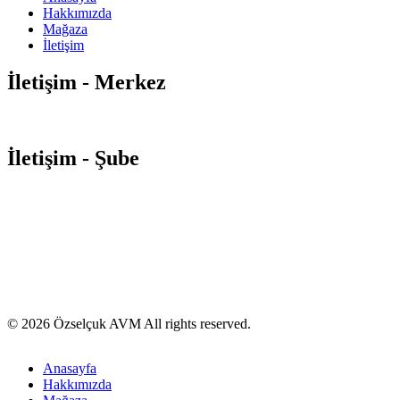
Hakkımızda
Mağaza
İletişim
İletişim - Merkez
Orta Mahalle Atatürk Caddesi
No:88-92 Soğanlık / Kartal – İSTAN
İletişim - Şube
Yeni Mahalle Samandıra Caddesi No:13 Yakacık / Kartal – İSTAN
0850 495 00 32
info@ozselcukavm.com
© 2026 Özselçuk AVM All rights reserved.
Anasayfa
Hakkımızda