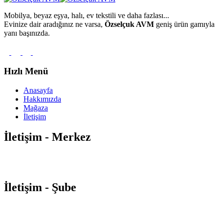
Mobilya, beyaz eşya, halı, ev tekstili ve daha fazlası...
Evinize dair aradığınız ne varsa,
Özselçuk AVM
geniş ürün gamıyla
yanı başınızda.
Hızlı Menü
Anasayfa
Hakkımızda
Mağaza
İletişim
İletişim - Merkez
Orta Mahalle Atatürk Caddesi
No:88-92 Soğanlık / Kartal –
İSTANBUL
0850 495 00 32
info@ozselcukavm.com
İletişim - Şube