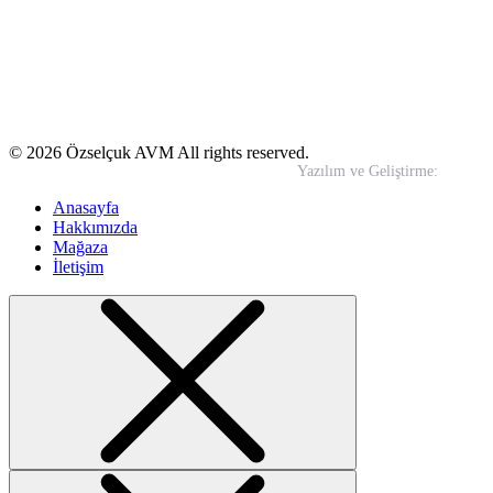
Yeni Mahalle Samandıra Caddesi No:13 Yakacık / Kartal –
İSTANBUL
0850 495 00 32
info@ozselcukavm.com
© 2026 Özselçuk AVM All rights reserved.
Yazılım ve Geliştirme:
In-Wo
Anasayfa
Hakkımızda
Mağaza
İletişim