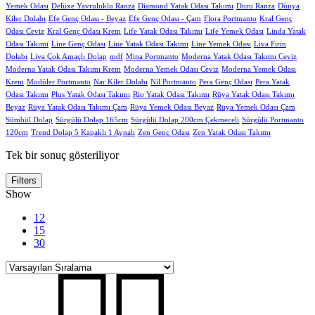
Yemek Odası
Delüxe Yavruluklu Ranza
Diamond Yatak Odası Takımı
Duru Ranza
Dünya
Kiler Dolabı
Efe Genç Odası - Beyaz
Efe Genç Odası - Çam
Flora Portmanto
Kral Genç
Odası Ceviz
Kral Genç Odası Krem
Life Yatak Odası Takımı
Life Yemek Odası
Linda Yatak
Odası Takımı
Line Genç Odası
Line Yatak Odası Takımı
Line Yemek Odası
Liva Fırın
Dolabı
Liva Çok Amaçlı Dolap
mdf
Mina Portmanto
Moderna Yatak Odası Takımı Ceviz
Moderna Yatak Odası Takımı Krem
Moderna Yemek Odası Ceviz
Moderna Yemek Odası
Krem
Modüler Portmanto
Nar Kiler Dolabı
Nil Portmanto
Pera Genç Odası
Pera Yatak
Odası Takımı
Plus Yatak Odası Takımı
Rio Yatak Odası Takımı
Rüya Yatak Odası Takımı
Beyaz
Rüya Yatak Odası Takımı Çam
Rüya Yemek Odası Beyaz
Rüya Yemek Odası Çam
Sümbül Dolap
Sürgülü Dolap 165cm
Sürgülü Dolap 200cm Çekmeceli
Sürgülü Portmanto
120cm
Trend Dolap 5 Kapaklı 1 Aynalı
Zen Genç Odası
Zen Yatak Odası Takımı
Tek bir sonuç gösteriliyor
Filters
Show
12
15
30