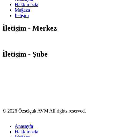
Hakkımızda
Mağaza
İletişim
İletişim - Merkez
Orta Mahalle Atatürk Caddesi
No:88-92 Soğanlık / Kartal – İSTAN
İletişim - Şube
Yeni Mahalle Samandıra Caddesi No:13 Yakacık / Kartal – İSTAN
0850 495 00 32
info@ozselcukavm.com
© 2026 Özselçuk AVM All rights reserved.
Anasayfa
Hakkımızda