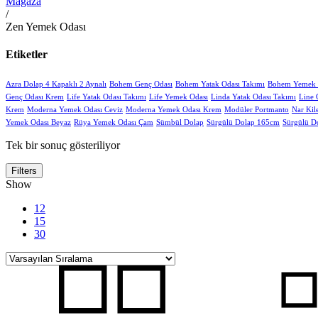
Mağaza
/
Zen Yemek Odası
Etiketler
Azra Dolap 4 Kapaklı 2 Aynalı
Bohem Genç Odası
Bohem Yatak Odası Takımı
Bohem Yemek 
Genç Odası Krem
Life Yatak Odası Takımı
Life Yemek Odası
Linda Yatak Odası Takımı
Line 
Krem
Moderna Yemek Odası Ceviz
Moderna Yemek Odası Krem
Modüler Portmanto
Nar Kil
Yemek Odası Beyaz
Rüya Yemek Odası Çam
Sümbül Dolap
Sürgülü Dolap 165cm
Sürgülü D
Tek bir sonuç gösteriliyor
Filters
Show
12
15
30