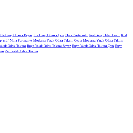
Efe Genç Odası - Beyaz
Efe Genç Odası - Çam
Flora Portmanto
Kral Genç Odası Ceviz
Kral
ap
mdf
Mina Portmanto
Moderna Yatak Odası Takımı Ceviz
Moderna Yatak Odası Takımı
Yatak Odası Takımı
Rüya Yatak Odası Takımı Beyaz
Rüya Yatak Odası Takımı Çam
Rüya
ası
Zen Yatak Odası Takımı