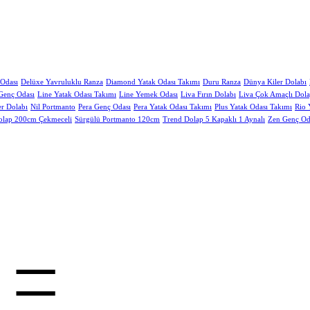
Odası
Delüxe Yavruluklu Ranza
Diamond Yatak Odası Takımı
Duru Ranza
Dünya Kiler Dolabı
Genç Odası
Line Yatak Odası Takımı
Line Yemek Odası
Liva Fırın Dolabı
Liva Çok Amaçlı Dol
er Dolabı
Nil Portmanto
Pera Genç Odası
Pera Yatak Odası Takımı
Plus Yatak Odası Takımı
Rio 
olap 200cm Çekmeceli
Sürgülü Portmanto 120cm
Trend Dolap 5 Kapaklı 1 Aynalı
Zen Genç Od