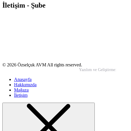
İletişim - Şube
Yeni Mahalle Samandıra Caddesi No:13 Yakacık / Kartal –
İSTANBUL
0850 495 00 32
info@ozselcukavm.com
© 2026 Özselçuk AVM All rights reserved.
Yazılım ve Geliştirme:
In-Wo
Anasayfa
Hakkımızda
Mağaza
İletişim