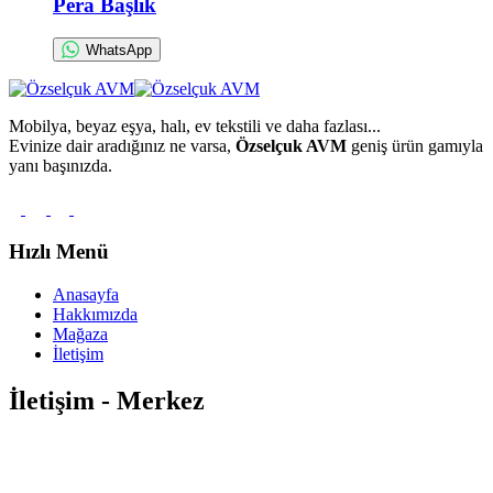
Pera Başlık
WhatsApp
Mobilya, beyaz eşya, halı, ev tekstili ve daha fazlası...
Evinize dair aradığınız ne varsa,
Özselçuk AVM
geniş ürün gamıyla
yanı başınızda.
Hızlı Menü
Anasayfa
Hakkımızda
Mağaza
İletişim
İletişim - Merkez
Orta Mahalle Atatürk Caddesi
No:88-92 Soğanlık / Kartal –
İSTANBUL
0850 495 00 32
info@ozselcukavm.com