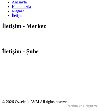
Anasayfa
Hakkımızda
Mağaza
İletişim
İletişim - Merkez
Orta Mahalle Atatürk Caddesi
No:88-92 Soğanlık / Kartal –
İSTANBUL
0850 495 00 32
info@ozselcukavm.com
İletişim - Şube
Yeni Mahalle Samandıra Caddesi No:13 Yakacık / Kartal –
İSTANBUL
0850 495 00 32
info@ozselcukavm.com
© 2026 Özselçuk AVM All rights reserved.
Yazılım ve Geliştirme:
In-Wo