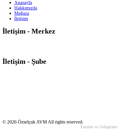
Anasayfa
Hakkımızda
Mağaza
İletişim
İletişim - Merkez
Orta Mahalle Atatürk Caddesi
No:88-92 Soğanlık / Kartal –
İSTANBUL
0850 495 00 32
info@ozselcukavm.com
İletişim - Şube
Yeni Mahalle Samandıra Caddesi No:13 Yakacık / Kartal –
İSTANBUL
0850 495 00 32
info@ozselcukavm.com
© 2026 Özselçuk AVM All rights reserved.
Yazılım ve Geliştirme:
In-Wo